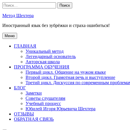
Перейти
Найти:
к
содержимому
Метод Шехтера
Иностранный язык без зубрёжки и страха ошибиться!
Меню
ГЛАВНАЯ
Уникальный метод
Легендарный основатель
Авторская школа
ПРОГРАММА ОБУЧЕНИЯ
Первый цикл. Общение на чужом языке
Второй цикл. Грамотная речь и выступление
Третий цикл. Дискуссия по современным проблема
БЛОГ
Заметки
Советы слушателям
Учебный процесс
Юбилей Игоря Юрьевича Шехтера
ОТЗЫВЫ
ОБРАТНАЯ СВЯЗЬ